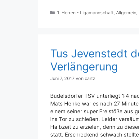
Kategorien
1. Herren - Ligamannschaft
,
Allgemein
,
Tus Jevenstedt do
Verlängerung
Juni 7, 2017
von
cartz
Büdelsdorfer TSV unterliegt 1:4 na
Mats Henke war es nach 27 Minuten
einem seiner super Freistöße aus g
ins Tor zu schießen. Leider versäum
Halbzeit zu erzielen, denn zu dies
statt. Erschreckend schwach stellte