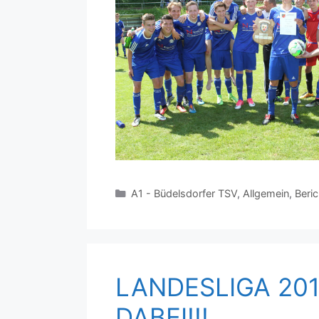
Kategorien
A1 - Büdelsdorfer TSV
,
Allgemein
,
Beri
LANDESLIGA 2017
DABEI!!!