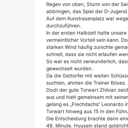
Regen von oben, Sturm von der Sei
abbringen, das Spiel der D-Jugend
Auf dem Kunstrasenplatz war wegen
durchzuführen.
In der ersten Halbzeit hatte unse
vermeintlicher Vorteil sein kann. 
starken Wind häufig zunichte gemac
schnell, dass sie nicht erlaufen we
So war es nicht verwunderlich, das
gewechselt wurden.
Da die Gettorfer mit weiten Schüsse
suchten, ahnten die Trainer Böses.
Doch der gute Torwart Zhilvan zeic
aus und hielt gemeinsam mit seine
gelang es „Frechdachs“ Leonardo i
Torwart hinweg aus 15 m den Führun
Die Entscheidung brachte dann ei
49. Minute. Hyusein stand goldricht