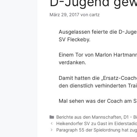
D-Jugend gewi
März 29, 2017
von
cartz
Ausgelassen feierte die D-Juge
SV Fleckeby.
Einem Tor von Marlon Hartmann 
verdanken.
Damit hatten die „Ersatz-Coac
den dienstlich verhinderten Trai
Mal sehen was der Coach am So
Kategorien
Berichte aus den Mannschaften
,
D1 - B
Heikendorfer SV zu Gast im Eiderstadi
Paragraph 55 der Spielordnung hat zu